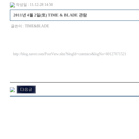
작성일 : 11-12-28 14:50
2011년 4월 2일(토) TIME & BLADE 관람
글쓴이 :
TIME&BLADE
http://blog.naver.com/PostView.nhn?blogId=cutemico&logNo=60127071521