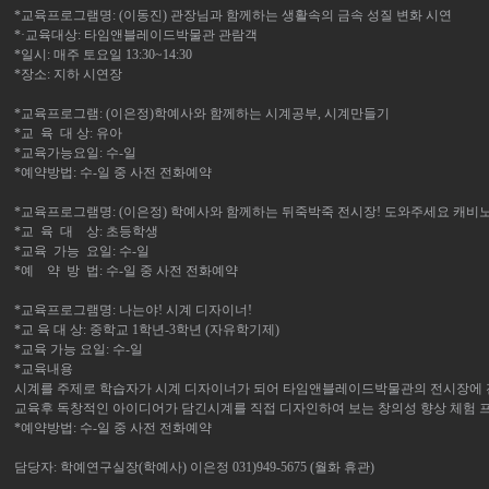
*교육프로그램명: (이동진) 관장님과 함께하는 생활속의 금속 성질 변화 시연
*·교육대상: 타임앤블레이드박물관 관람객
*일시: 매주 토요일 13:30~14:30
*장소: 지하 시연장
*교육프로그램: (이은정)학예사와 함께하는 시계공부, 시계만들기
*교 육 대 상: 유아
*교육가능요일: 수-일
*예약방법: 수-일 중 사전 전화예약
*교육프로그램명: (이은정) 학예사와 함께하는 뒤죽박죽 전시장! 도와주세요 캐비
*교 육 대 상: 초등학생
*교육 가능 요일: 수-일
*예 약 방 법: 수-일 중 사전 전화예약
*교육프로그램명: 나는야! 시계 디자이너!
*교 육 대 상: 중학교 1학년-3학년 (자유학기제)
*교육 가능 요일: 수-일
*교육내용
시계를 주제로 학습자가 시계 디자이너가 되어 타임앤블레이드박물관의 전시장에 전
교육후 독창적인 아이디어가 담긴시계를 직접 디자인하여 보는 창의성 향상 체험 
*예약방법: 수-일 중 사전 전화예약
담당자: 학예연구실장(학예사) 이은정 031)949-5675 (월화 휴관)