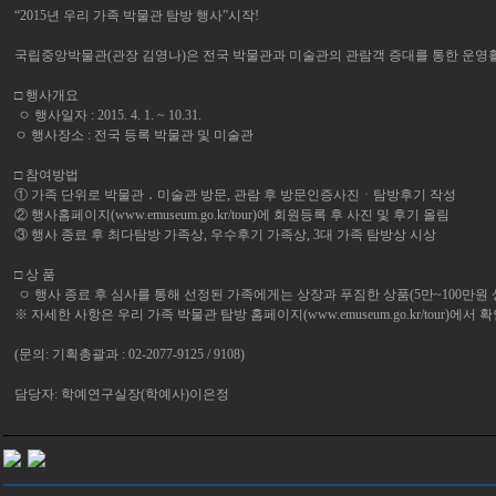
“2015년 우리 가족 박물관 탐방 행사”시작!
국립중앙박물관(관장 김영나)은 전국 박물관과 미술관의 관람객 증대를 통한 운영활성
□ 행사개요
ㅇ 행사일자 : 2015. 4. 1. ~ 10.31.
ㅇ 행사장소 : 전국 등록 박물관 및 미술관
□ 참여방법
① 가족 단위로 박물관 ․ 미술관 방문, 관람 후 방문인증사진ㆍ탐방후기 작성
② 행사홈페이지(
www.emuseum.go.kr/tour)에
회원등록 후 사진 및 후기 올림
③ 행사 종료 후 최다탐방 가족상, 우수후기 가족상, 3대 가족 탐방상 시상
□ 상 품
ㅇ 행사 종료 후 심사를 통해 선정된 가족에게는 상장과 푸짐한 상품(5만~100만원
※ 자세한 사항은 우리 가족 박물관 탐방 홈페이지(
www.emuseum.go.kr/tour)에서
확
(문의: 기획총괄과 : 02-2077-9125 / 9108)
담당자: 학예연구실장(학예사)이은정​