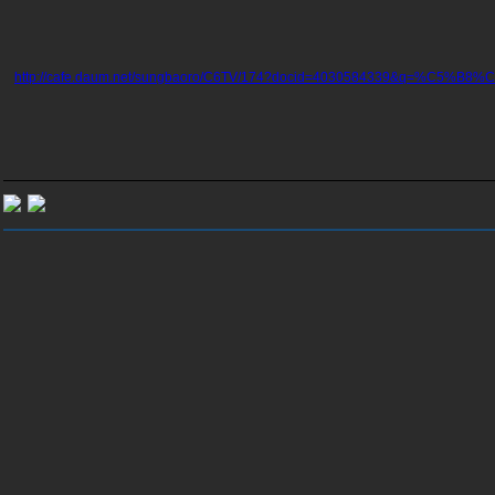
http://cafe.daum.net/sungbaoro/C6TV/174?docid=4030584339&