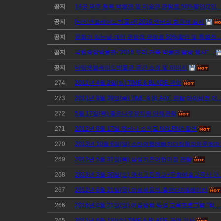
공지
14곳 파주 등록 박물관 및 미술관 관람료 50%할인(2인
공지
[타임앤블레이드박물관] 2016 멤버십 회원제 실시
공지
문화가 있는날-개인 관람객 관람료 50%할인 및 특별전
공지
국립중앙박물관-“2016 우리 가족 박물관 탐방 행사”…
공지
타임앤블레이드박물관 공간 소개 및 이미지
274
2011년 4월 2일(토) TIME & BLADE 관람
273
2011년 9월 29일(목) TIME & BLADE 관람 아이비전 어
272
5월 17일(목) 좋은나무유치원 단체관람
271
2012년 8월 17일 채리나 쇼핑몰 NALRNA 촬영
270
2013년 10월 6일(일) 스타여행에빠지다장혁의하루에
269
2012년 5월 31일(목) 삼성키즈어린이집 관람
268
2013년 3월 30일(토) 명지고등학교+문화예술교육사 단
267
2012년 6월 21일(목) 아르세움의 출판단지&헤이리
266
2016년 8월 21일(일) 여름방학 특별 교육프로그램 "학…
265
2011년 6월 1일(수) TIME & BLADE 관련 기사