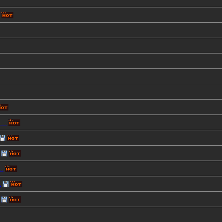
 …
…
…